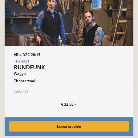
VR 4 DEC
20:15
TRY-OUT
RUNDFUNK
Wagyu
Theaterzaal
CABARET
€ 32,50
Losse stoelen