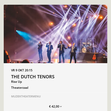
VR 9 OKT
20:15
THE DUTCH TENORS
Rise Up
Theaterzaal
MUZIEK
THEATERMENU
€ 42,00