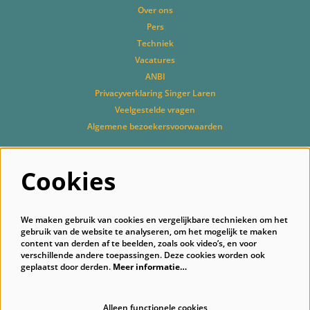
Over ons
Pers
Techniek
Vacatures
ANBI
Privacyverklaring Singer Laren
Veelgestelde vragen
Algemene bezoekersvoorwaarden
Cookies
Volg ons
We maken gebruik van cookies en vergelijkbare technieken om het
gebruik van de website te analyseren, om het mogelijk te maken
content van derden af te beelden, zoals ook video’s, en voor
verschillende andere toepassingen. Deze cookies worden ook
geplaatst door derden.
Meer informatie…
Schrijf je in voor onze nieuwsbrief
Alleen functionele cookies