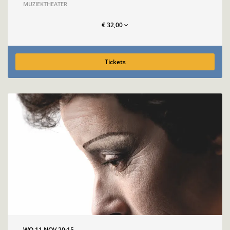
MUZIEKTHEATER
€ 32,00
Tickets
WO 11 NOV
20:15