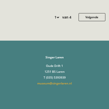
van 4
Volgende
Singer Laren
Oude Drift 1
1251 BS Laren
T (035) 5393939
museum@singerlaren.nl