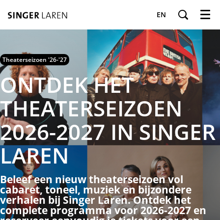
EN
Menu
Theaterseizoen '26-'27
ONTDEK HET
THEATERSEIZOEN
2026-2027 IN SINGER
LAREN
Beleef een nieuw theaterseizoen vol
cabaret, toneel, muziek en bijzondere
verhalen bij Singer Laren. Ontdek het
complete programma voor 2026-2027 en