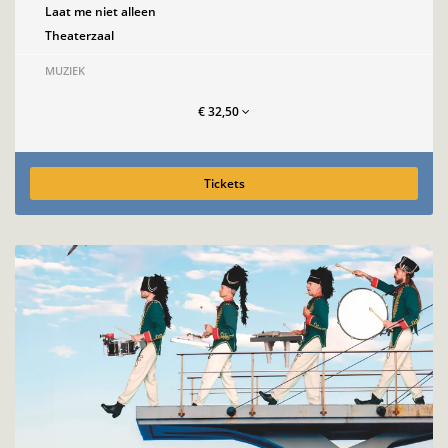
Laat me niet alleen
Theaterzaal
MUZIEK
€ 32,50
Tickets