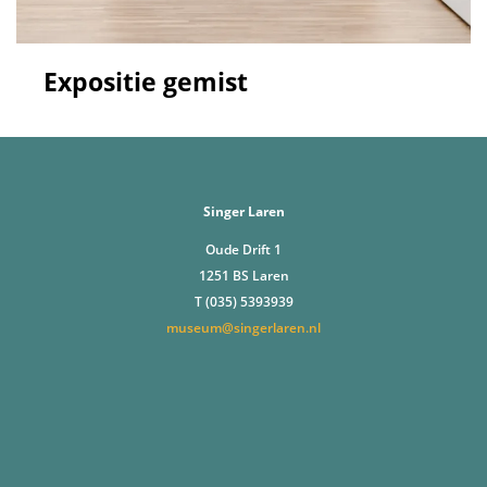
Expositie gemist
Singer Laren
Oude Drift 1
1251 BS Laren
T (035) 5393939
museum@singerlaren.nl