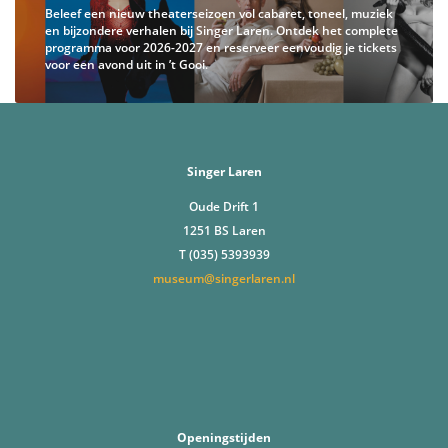
Beleef een nieuw theaterseizoen vol cabaret, toneel, muziek
en bijzondere verhalen bij Singer Laren. Ontdek het complete
programma voor 2026-2027 en reserveer eenvoudig je tickets
voor een avond uit in ’t Gooi.
Singer Laren
Oude Drift 1
1251 BS Laren
T (035) 5393939
museum@singerlaren.nl
Openingstijden