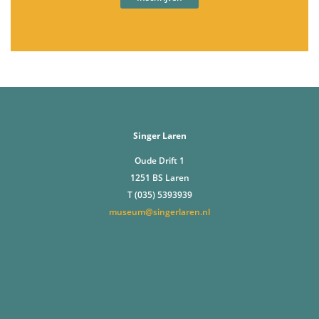
Singer Laren
Oude Drift 1
1251 BS Laren
T (035) 5393939
museum@singerlaren.nl