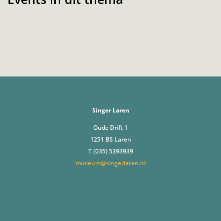
Singer Laren
Oude Drift 1
1251 BS Laren
T (035) 5393939
museum@singerlaren.nl