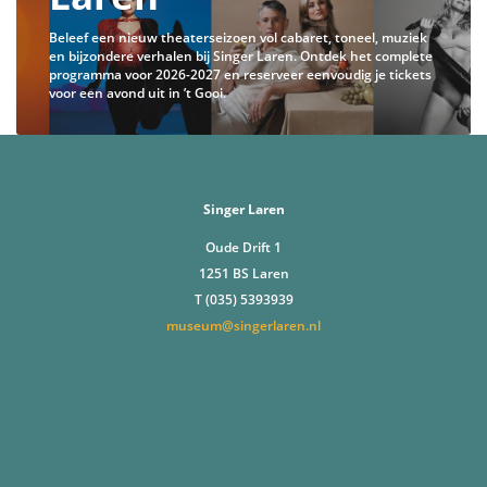
Beleef een nieuw theaterseizoen vol cabaret, toneel, muziek
en bijzondere verhalen bij Singer Laren. Ontdek het complete
programma voor 2026-2027 en reserveer eenvoudig je tickets
voor een avond uit in ’t Gooi.
Singer Laren
Oude Drift 1
1251 BS Laren
T (035) 5393939
museum@singerlaren.nl