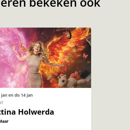
eren bekeken ook
 jan
en
do 14 jan
UT
ttina Holwerda
Maar