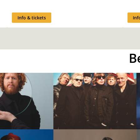
Info & tickets
Inf
B