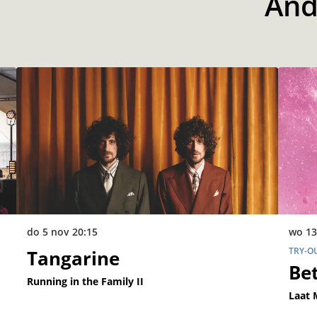
And
do 5 nov
20:15
wo 13
TRY-O
Tangarine
Be
Running in the Family II
Laat 