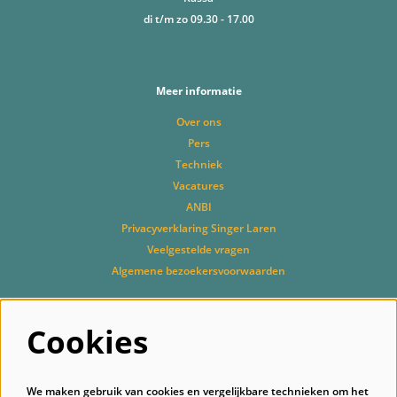
di t/m zo 09.30 - 17.00
Meer informatie
Over ons
Pers
Techniek
Vacatures
ANBI
Privacyverklaring Singer Laren
Veelgestelde vragen
Algemene bezoekersvoorwaarden
Cookies
Volg ons
We maken gebruik van cookies en vergelijkbare technieken om het