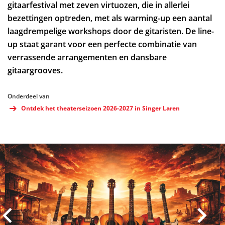
gitaarfestival met zeven virtuozen, die in allerlei
bezettingen optreden, met als warming-up een aantal
laagdrempelige workshops door de gitaristen. De line-
up staat garant voor een perfecte combinatie van
verrassende arrangementen en dansbare
gitaargrooves.
Onderdeel van
Ontdek het theaterseizoen 2026-2027 in Singer Laren
Overslaan