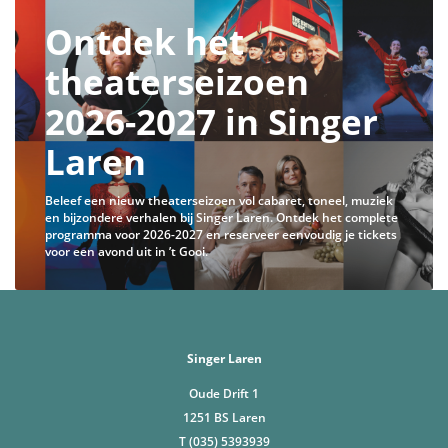
Ontdek het
theaterseizoen
2026-2027 in Singer
Laren
Beleef een nieuw theaterseizoen vol cabaret, toneel, muziek
en bijzondere verhalen bij Singer Laren. Ontdek het complete
programma voor 2026-2027 en reserveer eenvoudig je tickets
voor een avond uit in ’t Gooi.
Singer Laren
Oude Drift 1
1251 BS Laren
T (035) 5393939