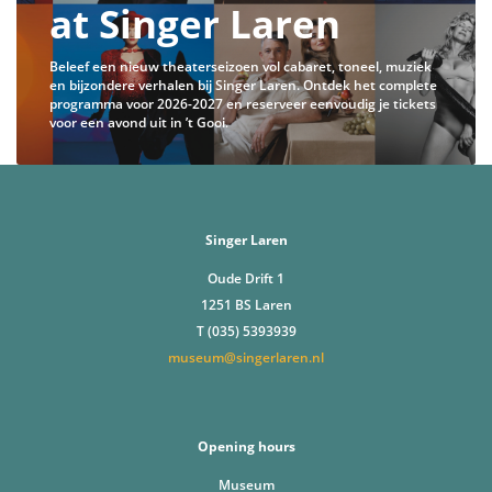
at Singer Laren
Beleef een nieuw theaterseizoen vol cabaret, toneel, muziek
en bijzondere verhalen bij Singer Laren. Ontdek het complete
programma voor 2026-2027 en reserveer eenvoudig je tickets
voor een avond uit in ’t Gooi.
Singer Laren
Oude Drift 1
1251 BS Laren
T (035) 5393939
museum@singerlaren.nl
Opening hours
Museum