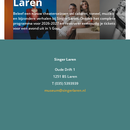
Laren
Beleef een nieuw theaterseizoen vol cabaret, toneel, muziek
en bijzondere verhalen bij Singer Laren. Ontdek het complete
programma voor 2026-2027 en reserveer eenvoudig je tickets
voor een avond uit in ’t Gooi.
Singer Laren
Oude Drift 1
1251 BS Laren
T (035) 5393939
museum@singerlaren.nl