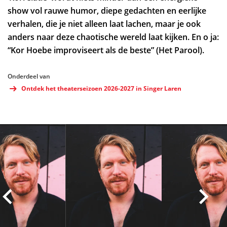
show vol rauwe humor, diepe gedachten en eerlijke
verhalen, die je niet alleen laat lachen, maar je ook
anders naar deze chaotische wereld laat kijken. En o ja:
“Kor Hoebe improviseert als de beste” (Het Parool).
Onderdeel van
Ontdek het theaterseizoen 2026-2027 in Singer Laren
Overslaan