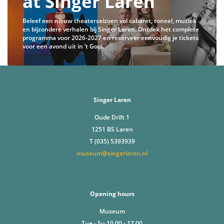
at Singer Laren
Beleef een nieuw theaterseizoen vol cabaret, toneel, muziek
en bijzondere verhalen bij Singer Laren. Ontdek het complete
programma voor 2026-2027 en reserveer eenvoudig je tickets
voor een avond uit in ’t Gooi.
Singer Laren
Oude Drift 1
1251 BS Laren
T (035) 5393939
museum@singerlaren.nl
Opening hours
Museum
Tue - Su 10.00 - 17.00