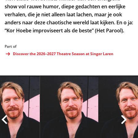
show vol rauwe humor, diepe gedachten en eerlijke
verhalen, die je niet alleen laat lachen, maar je ook
anders naar deze chaotische wereld laat kijken. En o ja:
“Kor Hoebe improviseert als de beste” (Het Parool).
Part of
Discover the 2026–2027 Theatre Season at Singer Laren
Skip