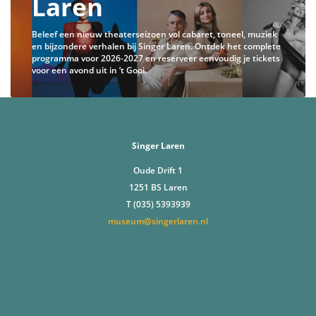
Laren
Beleef een nieuw theaterseizoen vol cabaret, toneel, muziek
en bijzondere verhalen bij Singer Laren. Ontdek het complete
programma voor 2026-2027 en reserveer eenvoudig je tickets
voor een avond uit in ’t Gooi.
Singer Laren
Oude Drift 1
1251 BS Laren
T (035) 5393939
museum@singerlaren.nl