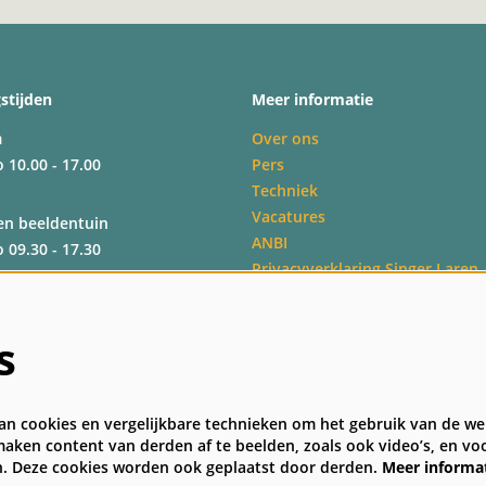
stijden
Meer informatie
m
Over ons
o 10.00 - 17.00
Pers
Techniek
Vacatures
en beeldentuin
ANBI
o 09.30 - 17.30
Privacyverklaring Singer Laren
Veelgestelde vragen
Algemene bezoekersvoorwaard
o 09.30 - 17.30
s
o 09.30 - 17.00
n cookies en vergelijkbare technieken om het gebruik van de web
aken content van derden af te beelden, zoals ook video’s, en voo
. Deze cookies worden ook geplaatst door derden.
Meer informa