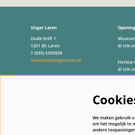
Singer Laren
Opening
Oude Drift 1
Museu
1251 BS Laren
di t/m z
T (035) 5393939
museum@singerlaren.nl
Horeca 
di t/m z
Shop
di t/m z
Cookie
Kassa
di t/m z
We maken gebruik va
om het mogelijk te m
andere toepassingen