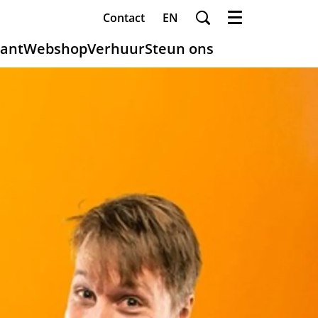
Contact
EN
Menu
ant
Webshop
Verhuur
Steun ons