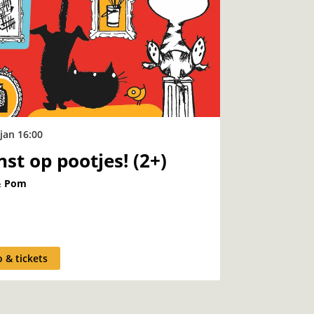
 jan
16:00
st op pootjes! (2+)
& Pom
o & tickets