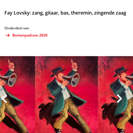
Fay Lovsky: zang, gitaar, bas, theremin, zingende zaag
Onderdeel van
Buitenpodium 2026
Overslaan