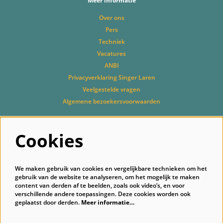
Meer informatie
Over ons
Pers
Techniek
Vacatures
ANBI
Privacyverklaring Singer Laren
Veelgestelde vragen
Algemene bezoekersvoorwaarden
Cookies
Volg ons
We maken gebruik van cookies en vergelijkbare technieken om het
gebruik van de website te analyseren, om het mogelijk te maken
content van derden af te beelden, zoals ook video’s, en voor
verschillende andere toepassingen. Deze cookies worden ook
geplaatst door derden.
Meer informatie…
Schrijf je in voor onze nieuwsbrief