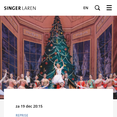
EN
Menu
za 19 dec
20:15
REPRISE