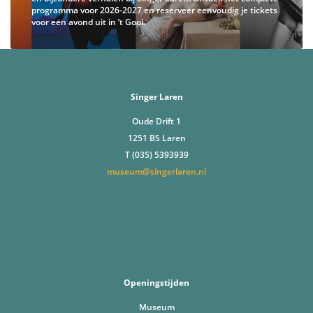
programma voor 2026-2027 en reserveer eenvoudig je tickets
voor een avond uit in ’t Gooi.
Singer Laren
Oude Drift 1
1251 BS Laren
T (035) 5393939
museum@singerlaren.nl
Openingstijden
Museum