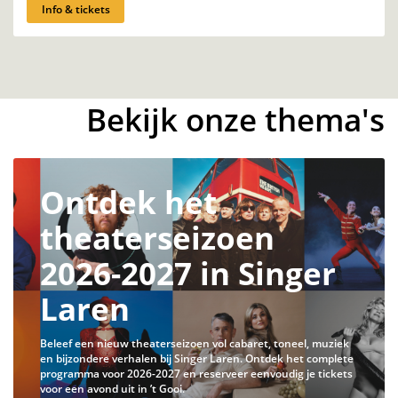
Info & tickets
Bekijk onze thema's
Ontdek het
theaterseizoen
2026-2027 in Singer
Laren
Beleef een nieuw theaterseizoen vol cabaret, toneel, muziek
en bijzondere verhalen bij Singer Laren. Ontdek het complete
programma voor 2026-2027 en reserveer eenvoudig je tickets
voor een avond uit in ’t Gooi.