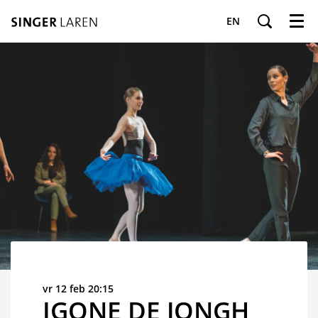
EN
Menu
vr 12 feb
20:15
IGONE DE JONGH