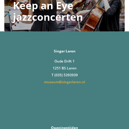
Keep an Eye
jazzconcerten
Singer Laren
Oude Drift 1
1251 BS Laren
T (035) 5393939
museum@singerlaren.nl
Openingstijden