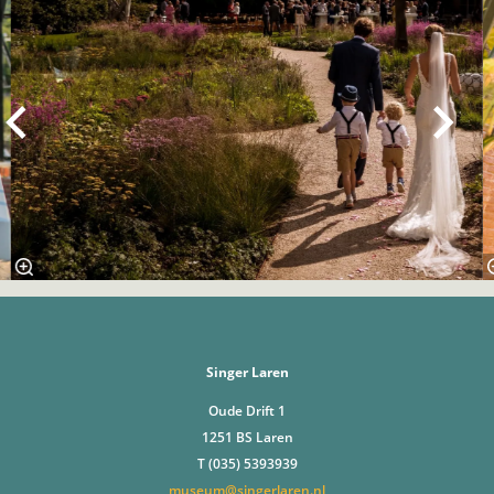
Singer Laren
Oude Drift 1
1251 BS Laren
T (035) 5393939
museum@singerlaren.nl