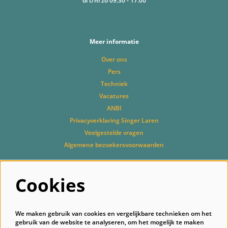
di t/m zo 09.30 - 17.00
Meer informatie
Over ons
Pers
Techniek
Vacatures
ANBI
Privacyverklaring Singer Laren
Veelgestelde vragen
Algemene bezoekersvoorwaarden
Cookies
Volg ons
We maken gebruik van cookies en vergelijkbare technieken om het
gebruik van de website te analyseren, om het mogelijk te maken