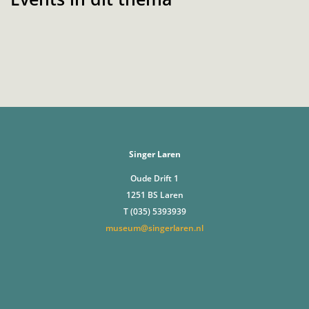
Singer Laren
Oude Drift 1
1251 BS Laren
T (035) 5393939
museum@singerlaren.nl