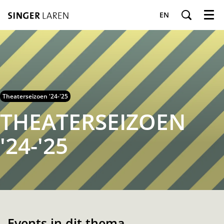
EN
Menu
Theaterseizoen '24-'25
THEATERSEIZOEN
'24-'25
Events in dit thema