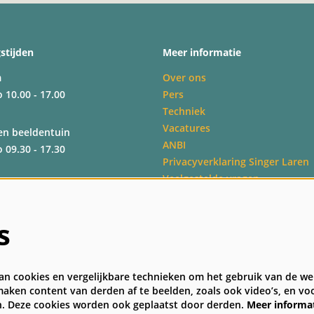
stijden
Meer informatie
m
Over ons
o 10.00 - 17.00
Pers
Techniek
Vacatures
en beeldentuin
ANBI
o 09.30 - 17.30
Privacyverklaring Singer Laren
Veelgestelde vragen
Algemene bezoekersvoorwaard
o 09.30 - 17.30
s
o 09.30 - 17.00
n cookies en vergelijkbare technieken om het gebruik van de web
aken content van derden af te beelden, zoals ook video’s, en voo
. Deze cookies worden ook geplaatst door derden.
Meer informa