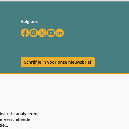
Volg ons
Schrijf je in voor onze nieuwsbrief
en
site te analyseren,
r verschillende
tie…