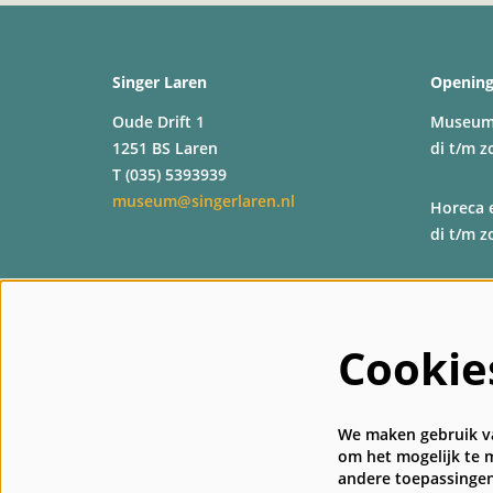
Singer Laren
Opening
Oude Drift 1
Museu
1251 BS Laren
di t/m z
T (035) 5393939
museum@singerlaren.nl
Horeca 
di t/m z
Shop
di t/m z
Cookie
Kassa
di t/m z
We maken gebruik va
om het mogelijk te m
andere toepassingen