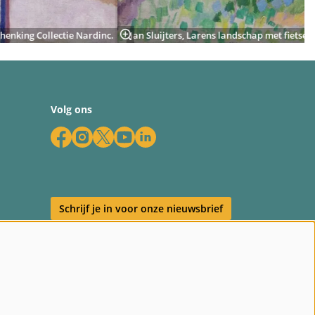
schenking Collectie Nardinc.
Jan Sluijters, Larens landschap met fietsers
Volg ons
Schrijf je in voor onze nieuwsbrief
en