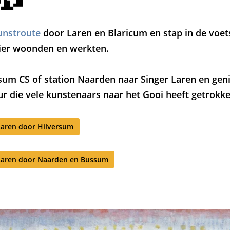
unstroute
door Laren en Blaricum en stap in de voe
hier woonden en werkten.
rsum CS of station Naarden naar Singer Laren en ge
ur die vele kunstenaars naar het Gooi heeft getrokke
Laren door Hilversum
Laren door Naarden en Bussum