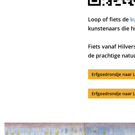
Loop of fiets de
k
kunstenaars die 
Fiets vanaf Hilve
de prachtige natu
Erfgoedrondje naar 
Erfgoedrondje naar 
Overslaan