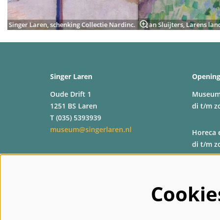
 cm. Singer Laren, schenking Collectie Nardinc.
Jan Sluijters, Larens lan
Singer Laren
Opening
Oude Drift 1
Museu
1251 BS Laren
di t/m z
T (035) 5393939
museum@singerlaren.nl
Horeca 
di t/m z
Shop
di t/m z
Cookie
Kassa