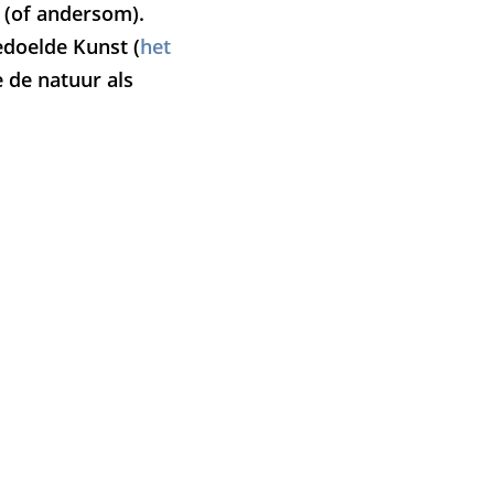
 (of andersom).
doelde Kunst (
het
e de natuur als
men