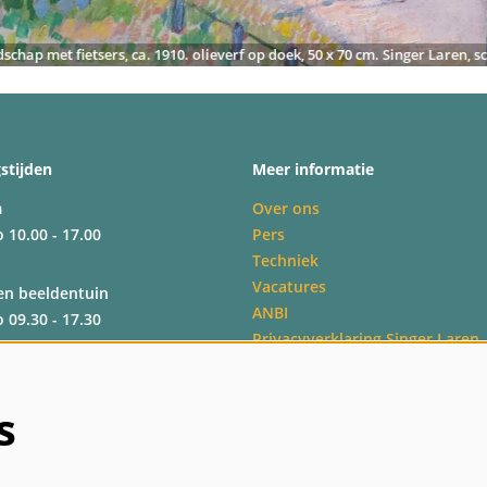
dschap met fietsers, ca. 1910. olieverf op doek, 50 x 70 cm. Singer Laren, 
stijden
Meer informatie
m
Over ons
o 10.00 - 17.00
Pers
Techniek
Vacatures
en beeldentuin
ANBI
o 09.30 - 17.30
Privacyverklaring Singer Laren
Veelgestelde vragen
Algemene bezoekersvoorwaard
o 09.30 - 17.30
s