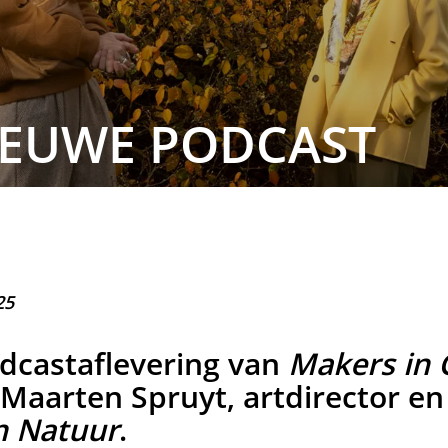
IEUWE PODCAST
25
dcastaflevering van
Makers in 
Maarten Spruyt, artdirector en
jn Natuur
.