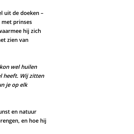
l uit de doeken –
n met prinses
 waarmee hij zich
het zien van
 kon wel huilen
 heeft. Wij zitten
n je op elk
kunst en natuur
rengen, en hoe hij