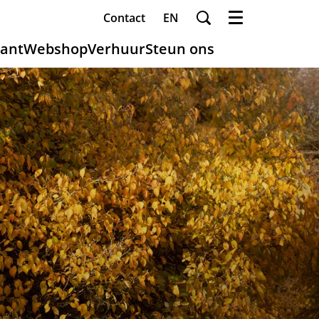
Contact
EN
Menu
ant
Webshop
Verhuur
Steun ons