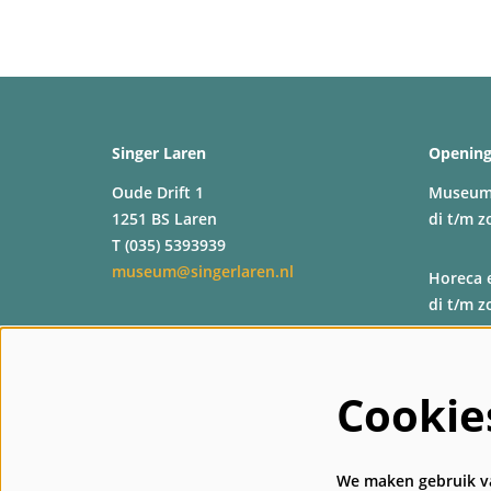
Singer Laren
Opening
Oude Drift 1
Museu
1251 BS Laren
di t/m z
T (035) 5393939
museum@singerlaren.nl
Horeca 
di t/m z
Shop
di t/m z
Cookie
Kassa
di t/m z
We maken gebruik va