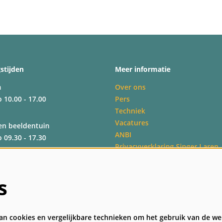
stijden
Meer informatie
m
Over ons
o 10.00 - 17.00
Pers
Techniek
Vacatures
en beeldentuin
ANBI
o 09.30 - 17.30
Privacyverklaring Singer Laren
Veelgestelde vragen
Algemene bezoekersvoorwaard
o 09.30 - 17.30
s
o 09.30 - 17.00
n cookies en vergelijkbare technieken om het gebruik van de web