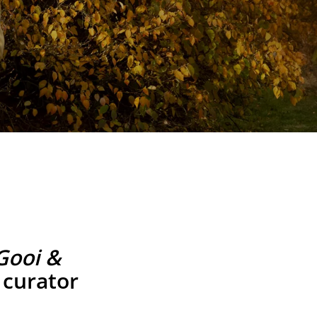
Gooi &
 curator