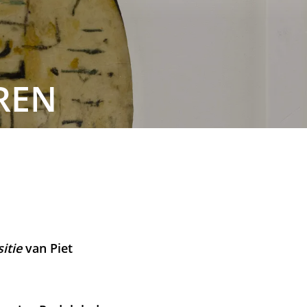
REN
itie
van Piet