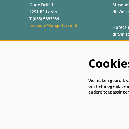
Oude Drift 1
Museu
1251 BS Laren
di t/m z
T (035) 5393939
museum@singerlaren.nl
Horeca 
di t/m z
Shop
di t/m z
Cookie
Kassa
di t/m z
We maken gebruik va
om het mogelijk te m
andere toepassingen
© Singer Laren