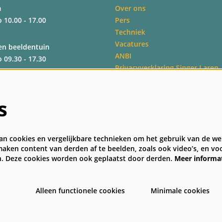
m
Over ons
o 10.00 - 17.00
Pers
Techniek
Vacatures
en beeldentuin
ANBI
o 09.30 - 17.30
Privacyverklaring Singer Laren
Veelgestelde vragen
Algemene bezoekersvoorwaard
o 09.30 - 17.30
s
o 09.30 - 17.00
n cookies en vergelijkbare technieken om het gebruik van de web
aken content van derden af te beelden, zoals ook video’s, en voo
. Deze cookies worden ook geplaatst door derden.
Meer informa
Alleen functionele cookies
Minimale cookies
Powe