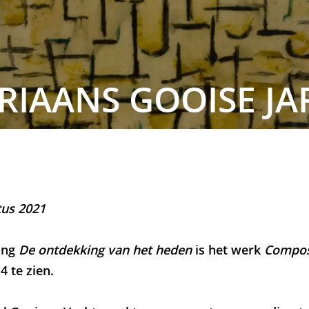
IAANS GOOISE JA
tus 2021
ling
De ontdekking van het heden
is het werk
Compos
 te zien.