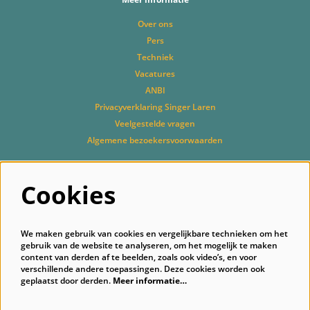
Over ons
Pers
Techniek
Vacatures
ANBI
Privacyverklaring Singer Laren
Veelgestelde vragen
Algemene bezoekersvoorwaarden
Cookies
Volg ons
We maken gebruik van cookies en vergelijkbare technieken om het
gebruik van de website te analyseren, om het mogelijk te maken
content van derden af te beelden, zoals ook video’s, en voor
verschillende andere toepassingen. Deze cookies worden ook
geplaatst door derden.
Meer informatie…
Schrijf je in voor onze nieuwsbrief