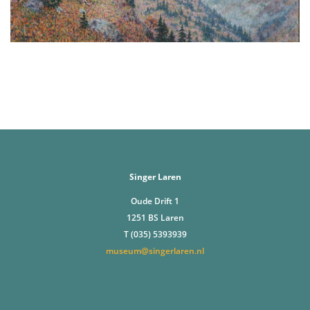
Singer Laren
Oude Drift 1
1251 BS Laren
T (035) 5393939
museum@singerlaren.nl