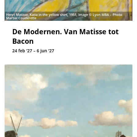
Henri Matisse, Katia in the yellow shirt, 1951, Image © Lyon MBA – Photo
Martial Couderette
De Modernen. Van Matisse tot
Bacon
24 feb '27 – 6 jun '27