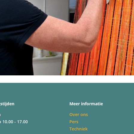
stijden
Meer informatie
m
Over ons
o 10.00 - 17.00
Pers
Techniek