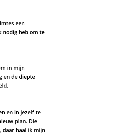
uimtes een
 ik nodig heb om te
em in mijn
g en de diepte
eld.
 en in jezelf te
nieuw plan. Die
 daar haal ik mijn