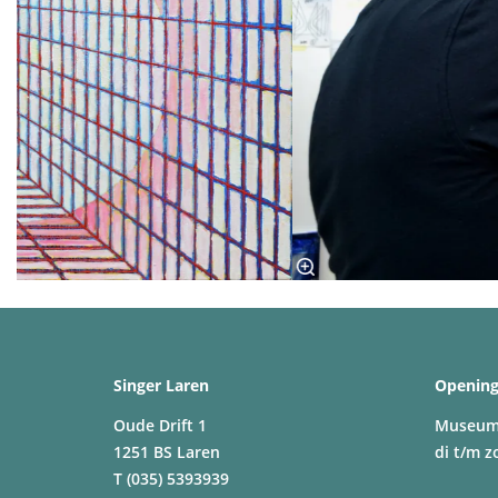
Singer Laren
Opening
Oude Drift 1
Museu
1251 BS Laren
di t/m z
T (035) 5393939