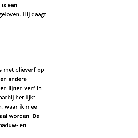
 is een
geloven. Hij daagt
s met olieverf op
Een andere
n lijnen verf in
rbij het lijkt
n, waar ik mee
naal worden. De
chaduw- en