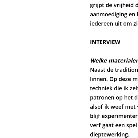
grijpt de vrijheid 
aanmoediging en be
iedereen uit om zi
INTERVIEW
Welke materialen
Naast de traditio
linnen. Op deze m
techniek die ik ze
patronen op het d
alsof ik weef met
blijf experimente
verf gaat een spe
dieptewerking.