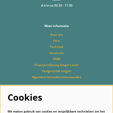
di t/m zo 09.30 - 17.00
Meer informatie
Over ons
Pers
Techniek
Vacatures
ANBI
Privacyverklaring Singer Laren
Veelgestelde vragen
Algemene bezoekersvoorwaarden
Cookies
Volg ons
We maken gebruik van cookies en vergelijkbare technieken om het