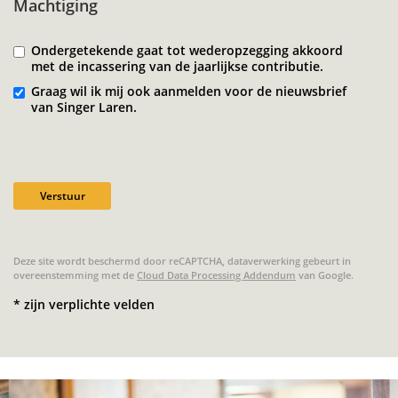
Machtiging
Ondergetekende gaat tot wederopzegging akkoord
met de incassering van de jaarlijkse contributie.
Graag wil ik mij ook aanmelden voor de nieuwsbrief
van Singer Laren.
Verstuur
Deze site wordt beschermd door reCAPTCHA, dataverwerking gebeurt in
overeenstemming met de
Cloud Data Processing Addendum
van Google.
* zijn verplichte velden
Overslaan