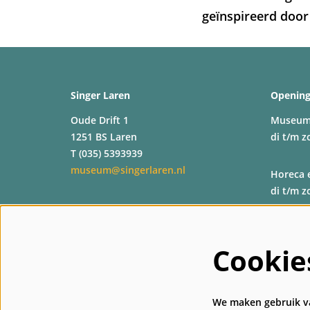
geïnspireerd door
Singer Laren
Opening
Oude Drift 1
Museu
1251 BS Laren
di t/m z
T (035) 5393939
museum@singerlaren.nl
Horeca 
di t/m z
Shop
di t/m z
Cookie
Kassa
di t/m z
We maken gebruik va