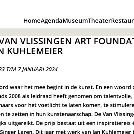
Home
Agenda
Museum
Theater
Restaur
VAN VLISSINGEN ART FOUNDA
AN KUHLEMEIER
3 T/M 7 JANUARI 2024
oord waar het mee begint in de kunst. En een woord 
nds 2008 als leidraad heeft genomen om talentvolle
aars voor het voetlicht te laten komen, te stimulere
 te zetten in hun kunstenaarschap. De Van Vlissing
ks uitgereikt. De prijs bestaat uit een inspiratiereis
 Singer Laren. Dit jaar met werk van Jan Kuhlemeier 