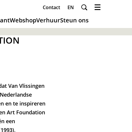
Contact
EN
Menu
ant
Webshop
Verhuur
Steun ons
TION
dat Van Vlissingen
, Nederlandse
n en te inspireren
en Art Foundation
 én een
(1993),