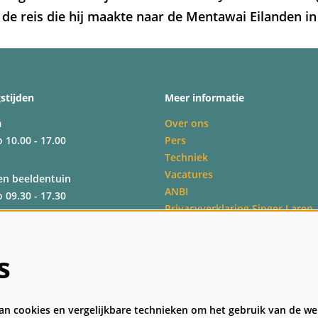
 de reis die hij maakte naar de Mentawai Eilanden in
stijden
Meer informatie
m
Over ons
o 10.00 - 17.00
Pers
Techniek
Vacatures
en beeldentuin
ANBI
o 09.30 - 17.30
Privacyverklaring Singer Laren
Veelgestelde vragen
Algemene bezoekersvoorwaard
o 09.30 - 17.30
s
o 09.30 - 17.00
n cookies en vergelijkbare technieken om het gebruik van de web