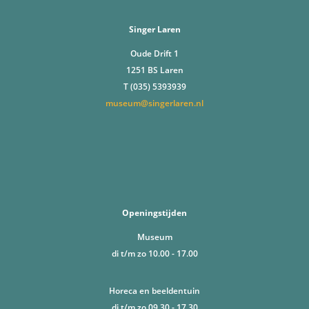
Singer Laren
Oude Drift 1
1251 BS Laren
T (035) 5393939
museum@singerlaren.nl
Openingstijden
Museum
di t/m zo 10.00 - 17.00
Horeca en beeldentuin
di t/m zo 09.30 - 17.30