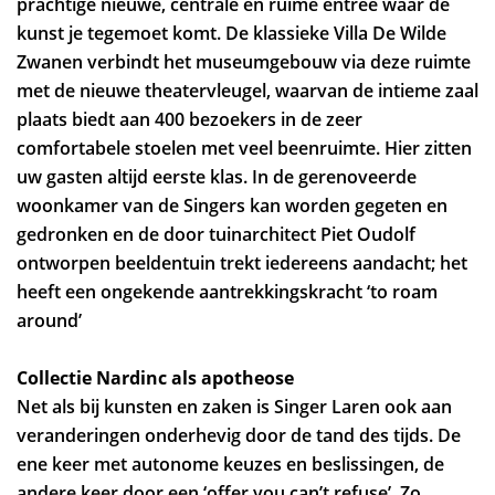
prachtige nieuwe, centrale en ruime entree waar de
kunst je tegemoet komt. De klassieke Villa De Wilde
Zwanen verbindt het museumgebouw via deze ruimte
met de nieuwe theatervleugel, waarvan de intieme zaal
plaats biedt aan 400 bezoekers in de zeer
comfortabele stoelen met veel beenruimte. Hier zitten
uw gasten altijd eerste klas. In de gerenoveerde
woonkamer van de Singers kan worden gegeten en
gedronken en de door tuinarchitect Piet Oudolf
ontworpen beeldentuin trekt iedereens aandacht; het
heeft een ongekende aantrekkingskracht ‘to roam
around’
Collectie Nardinc als apotheose
Net als bij kunsten en zaken is Singer Laren ook aan
veranderingen onderhevig door de tand des tijds. De
ene keer met autonome keuzes en beslissingen, de
andere keer door een ‘offer you can’t refuse’. Zo