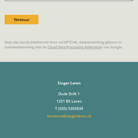
Verstuur
Deze site wordt beschermd door reCAPTCHA, dataverwerking gebeurt in
overeenstemming met de
Cloud Data Processing Addendum
van Google.
Singer Laren
Oude Drift 1
1251 BS Laren
T (035) 5393939
museum@singerlaren.nl