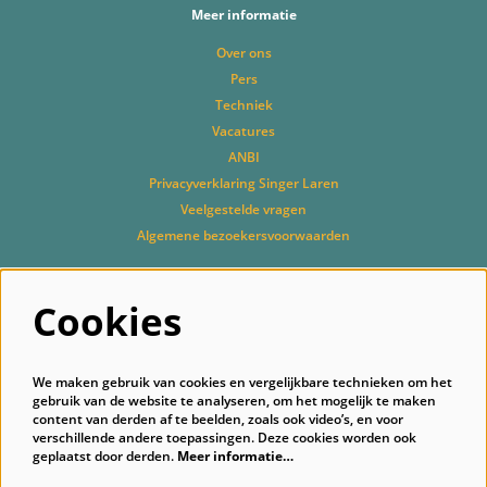
Meer informatie
Over ons
Pers
Techniek
Vacatures
ANBI
Privacyverklaring Singer Laren
Veelgestelde vragen
Algemene bezoekersvoorwaarden
Cookies
Volg ons
We maken gebruik van cookies en vergelijkbare technieken om het
gebruik van de website te analyseren, om het mogelijk te maken
content van derden af te beelden, zoals ook video’s, en voor
verschillende andere toepassingen. Deze cookies worden ook
geplaatst door derden.
Meer informatie…
Schrijf je in voor onze nieuwsbrief