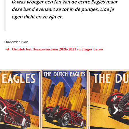
Ik was vroeger een fan van de echte Eagles maar
deze band evenaart ze tot in de puntjes. Doe je
ogen dicht en ze zijn er.
Onderdeel van
Ontdek het theaterseizoen 2026-2027 in Singer Laren
Overslaan