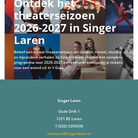
Ontdek het
theaterseizoen
2026-2027 in Singer
Laren
Beleef een nieuw theaterseizoen vol cabaret, toneel, muziek
en bijzondere verhalen bij Singer Laren. Ontdek het complete
programma voor 2026-2027 en reserveer eenvoudig je tickets
voor een avond uit in ’t Gooi.
Singer Laren
Oude Drift 1
1251 BS Laren
T (035) 5393939
museum@singerlaren.nl