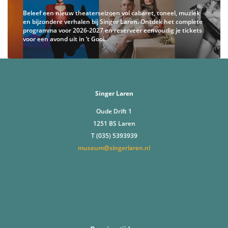
Beleef een nieuw theaterseizoen vol cabaret, toneel, muziek
en bijzondere verhalen bij Singer Laren. Ontdek het complete
programma voor 2026-2027 en reserveer eenvoudig je tickets
voor een avond uit in ’t Gooi.
Singer Laren
Oude Drift 1
1251 BS Laren
T (035) 5393939
museum@singerlaren.nl