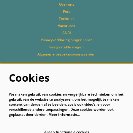
Over ons
Pers
Techniek
Vacatures
ANBI
Privacyverklaring Singer Laren
Veelgestelde vragen
Algemene bezoekersvoorwaarden
Cookies
Volg ons
We maken gebruik van cookies en vergelijkbare technieken om het
gebruik van de website te analyseren, om het mogelijk te maken
content van derden af te beelden, zoals ook video’s, en voor
verschillende andere toepassingen. Deze cookies worden ook
geplaatst door derden.
Meer informatie…
Schrijf je in voor onze nieuwsbrief
Alleen functionele cookies