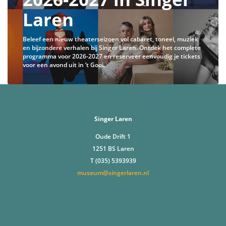
Laren
Beleef een nieuw theaterseizoen vol cabaret, toneel, muziek
en bijzondere verhalen bij Singer Laren. Ontdek het complete
programma voor 2026-2027 en reserveer eenvoudig je tickets
voor een avond uit in ’t Gooi.
Singer Laren
Oude Drift 1
1251 BS Laren
T (035) 5393939
museum@singerlaren.nl