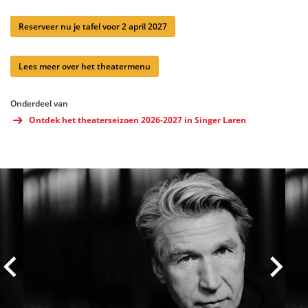
Reserveer nu je tafel voor 2 april 2027
Lees meer over het theatermenu
Onderdeel van
Ontdek het theaterseizoen 2026-2027 in Singer Laren
Overslaan