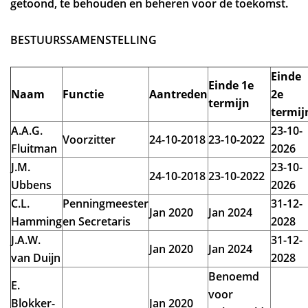
getoond, te behouden en beheren voor de toekomst.
BESTUURSSAMENSTELLING
Einde
Einde 1e
Naam
Functie
Aantreden
2e
termijn
termij
A.A.G.
23-10-
Voorzitter
24-10-2018
23-10-2022
Fluitman
2026
J.M.
23-10-
24-10-2018
23-10-2022
Ubbens
2026
C.L.
Penningmeester
31-12-
Jan 2020
Jan 2024
Hamming
en Secretaris
2028
J.A.W.
31-12-
Jan 2020
Jan 2024
van Duijn
2028
Benoemd
E.
voor
Blokker-
Jan 2020