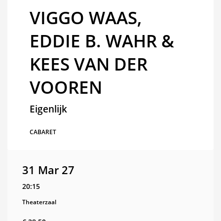
VIGGO WAAS,
EDDIE B. WAHR &
KEES VAN DER
VOOREN
Eigenlijk
CABARET
31 Mar 27
20:15
Theaterzaal
oom