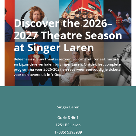
Discover the 2026–
2027 Theatre Season
at Singer Laren
Beleef een nieuw theaterseizoen vol cabaret, toneel, muziek
en bijzondere verhalen bij Singer Laren. Ontdek het complete
programma voor 2026-2027 en reserveer eenvoudig je tickets
voor een avond uit in ’t Gooi.
Singer Laren
Oude Drift 1
1251 BS Laren
T (035) 5393939