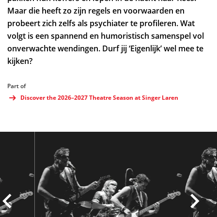
Maar die heeft zo zijn regels en voorwaarden en
probeert zich zelfs als psychiater te profileren. Wat
volgt is een spannend en humoristisch samenspel vol
onverwachte wendingen. Durf jij ‘Eigenlijk’ wel mee te
kijken?
Part of
Discover the 2026–2027 Theatre Season at Singer Laren
Skip