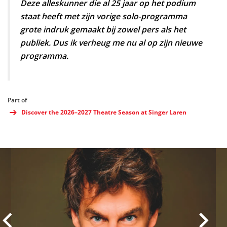
Deze alleskunner die al 25 jaar op het podium
staat heeft met zijn vorige solo-programma
grote indruk gemaakt bij zowel pers als het
publiek. Dus ik verheug me nu al op zijn nieuwe
programma.
Part of
Discover the 2026–2027 Theatre Season at Singer Laren
Skip