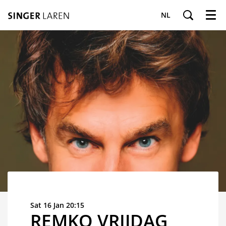
NL
Menu
Sat 16 Jan
20:15
REMKO VRIJDAG