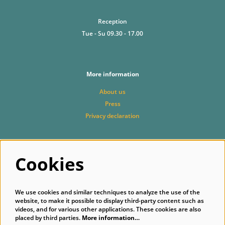
Reception
Tue - Su 09.30 - 17.00
More information
About us
Press
Privacy declaration
Cookies
Follow us
We use cookies and similar techniques to analyze the use of the
website, to make it possible to display third-party content such as
videos, and for various other applications. These cookies are also
placed by third parties.
More information…
Subscribe to our newsletter