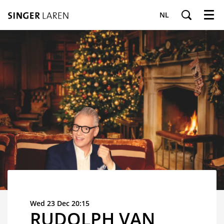
NL
Menu
Wed 23 Dec
20:15
RUDOLPH VAN