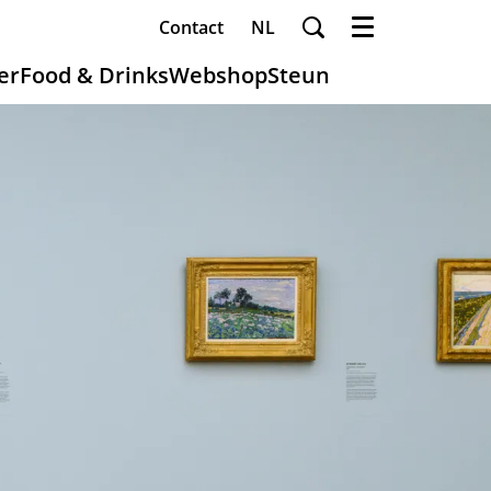
Contact
NL
Menu
er
Food & Drinks
Webshop
Steun