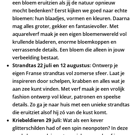
een bloem eruitzien als jij de natuur opnieuw
mocht bedenken? Eerst kijken we goed naar echte
bloemen: hun blaadjes, vormen en kleuren. Daarna
Zoom
mag alles groter, gekker en fantasievoller. Met
in
aquarelverf maak je een eigen bloemenwereld vol
krullende bladeren, enorme bloemkoppen en
verrassende details. Een bloem die alleen in jouw
verbeelding bestaat.
Strandtas 22 juli en 12 augustus:
Ontwerp je
eigen Franse strandtas vol zomerse sfeer. Laat je
inspireren door schelpen, krabben en alles wat je
aan zee kunt vinden. Met verf maak je een vrolijk
fashion ontwerp vol kleur, patronen en speelse
details. Zo ga je naar huis met een unieke strandtas
die eruitziet alsof hij zó van de kust komt.
Kriebeldieren 29 juli:
Wat als een kever
glitterschilden had of een spin neonpoten? In deze