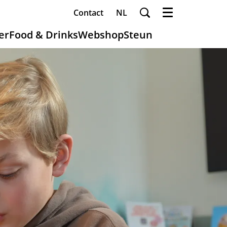
Contact
NL
Menu
er
Food & Drinks
Webshop
Steun