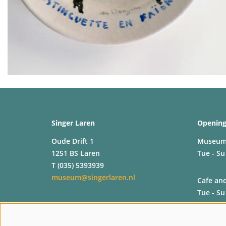
Singer Laren
Opening
Oude Drift 1
Museu
1251 BS Laren
Tue - Su
T (035) 5393939
museum@singerlaren.nl
Cafe an
Tue - Su
Shop