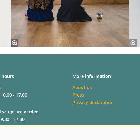
 hours
More information
m
About us
 10.00 - 17.00
Press
Privacy declaration
d sculpture garden
 9.30 - 17.30