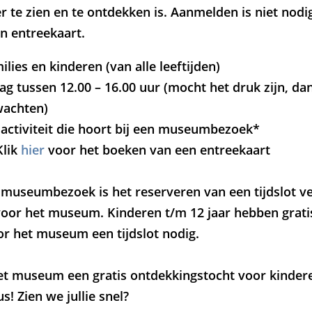
te zien en te ontdekken is. Aanmelden is niet nodig
om
Zoom
n entreekaart.
in
ilies en kinderen (van alle leeftijden)
g tussen 12.00 – 16.00 uur (mocht het druk zijn, dan
wachten)
 activiteit die hoort bij een museumbezoek*
lik
hier
voor het boeken van een entreekaart
t museumbezoek is het reserveren van een tijdslot ve
s voor het museum. Kinderen t/m 12 jaar hebben grat
or het museum een tijdslot nodig.
het museum een gratis ontdekkingstocht voor kindere
! Zien we jullie snel?