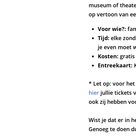
museum of theater 
Zo
op vertoon van ee
in
Voor wie?:
fam
Tijd:
elke zonda
je even moet 
Kosten:
gratis
Entreekaart:
K
* Let op: voor he
hier
jullie ticket
ook zij hebben vo
Wist je dat er in 
Genoeg te doen dus