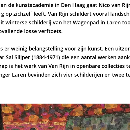
 aan de kunstacademie in Den Haag gaat Nico van Rijn
g op zichzelf leeft. Van Rijn schildert vooral lands
Dit winterse schilderij van het Wagenpad in Laren to
pvallende losse verftoets.
 is er weinig belangstelling voor zijn kunst. Een uitzo
r Sal Slijper (1884-1971) die een aantal werken aank
hap is het werk van Van Rijn in openbare collecties 
inger Laren bevinden zich vier schilderijen en twee 