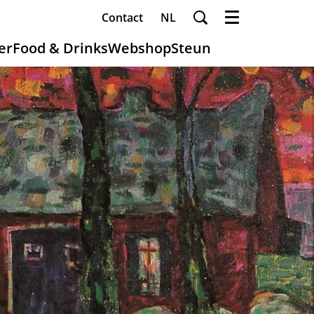
Contact
NL
Menu
er
Food & Drinks
Webshop
Steun