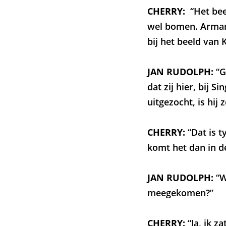
CHERRY:
“Het beel
wel bomen. Armand
bij het beeld van 
JAN RUDOLPH:
“G
dat zij hier, bij 
uitgezocht, is hij 
CHERRY:
“Dat is t
komt het dan in de
JAN RUDOLPH:
“W
meegekomen?”
CHERRY:
“Ja, ik z