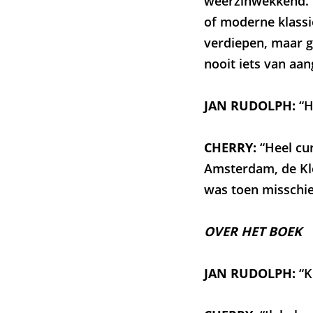
weerzinwekkend. E
of moderne klassi
verdiepen, maar g
nooit iets van aa
JAN RUDOLPH:
“H
CHERRY:
“Heel cu
Amsterdam, de Kle
was toen misschie
OVER HET BOEK
JAN RUDOLPH:
“K