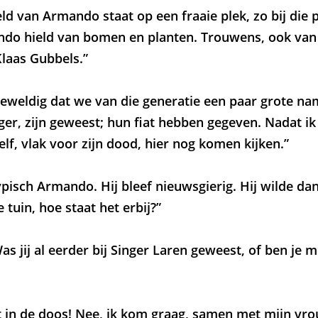
d van Armando staat op een fraaie plek, zo bij die pi
o hield van bomen en planten. Trouwens, ook van p
Klaas Gubbels.”
eweldig dat we van die generatie een paar grote n
Singer, zijn geweest; hun fiat hebben gegeven. Nadat i
zelf, vlak voor zijn dood, hier nog komen kijken.”
ypisch Armando. Hij bleef nieuwsgierig. Hij wilde d
 tuin, hoe staat het erbij?”
as jij al eerder bij Singer Laren geweest, of ben je m
at in de doos! Nee, ik kom graag, samen met mijn vro