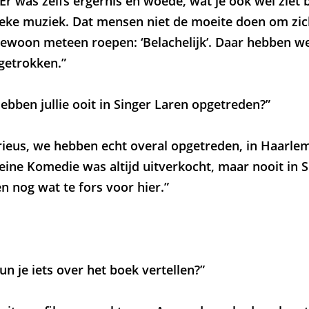
r was zelfs ergernis en woede, wat je ook wel ziet b
eke muziek. Dat mensen niet de moeite doen om zich
ewoon meteen roepen: ‘Belachelijk’. Daar hebben we
ngetrokken.”
ebben jullie ooit in Singer Laren opgetreden?”
rieus, we hebben echt overal opgetreden, in Haarlem,
ine Komedie was altijd uitverkocht, maar nooit in S
n nog wat te fors voor hier.”
un je iets over het boek vertellen?”