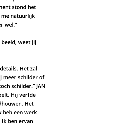
ment stond het
 me natuurlijk
er wel.”
beeld, weet jij
etails. Het zal
j meer schilder of
och schilder.” JAN
elt. Hij verfde
eldhouwen. Het
Ik heb een werk
. Ik ben ervan