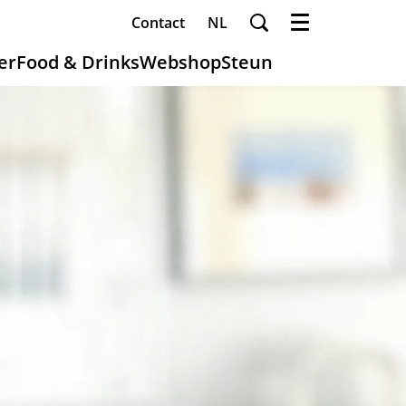
Contact
NL
Menu
er
Food & Drinks
Webshop
Steun