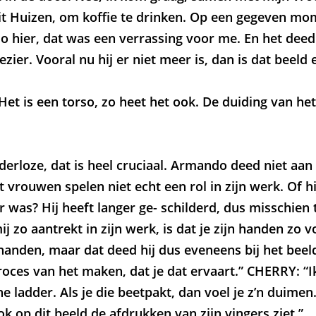
it Huizen, om koffie te drinken. Op een gegeven mo
 hier, dat was een verrassing voor me. En het deed
zier. Vooral nu hij er niet meer is, dan is dat beeld 
Het is een torso, zo heet het ook. De duiding van het 
erloze, dat is heel cruciaal. Armando deed niet aan d
 vrouwen spelen niet echt een rol in zijn werk. Of hi
was? Hij heeft langer ge- schilderd, dus misschien t
zo aantrekt in zijn werk, is dat je zijn handen zo vo
n handen, maar dat deed hij dus eveneens bij het be
roces van het maken, dat je dat ervaart.” CHERRY: “
e ladder. Als je die beetpakt, dan voel je z’n duimen
ok op dit beeld de afdrukken van zijn vingers ziet.”