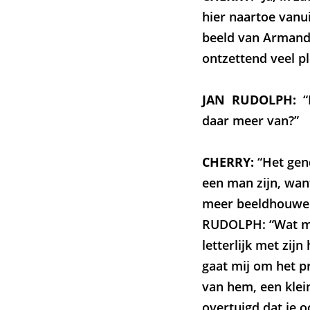
hier naartoe vanu
beeld van Armando
ontzettend veel ple
JAN RUDOLPH:
“
daar meer van?”
CHERRY:
“Het gend
een man zijn, want
meer beeldhouwer 
RUDOLPH: “Wat mij 
letterlijk met zij
gaat mij om het p
van hem, een klein
overtuigd dat je o