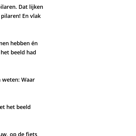
laren. Dat lijken
ilaren! En vlak
amen hebben én
k het beeld had
an weten: Waar
et het beeld
uw, op de fiets