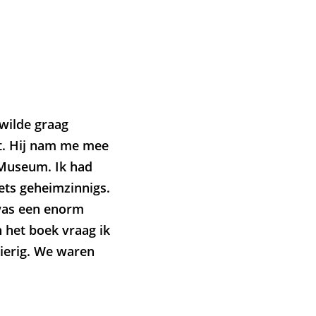
wilde graag
ct. Hij nam me mee
 Museum. Ik had
iets geheimzinnigs.
 was een enorm
 het boek vraag ik
gierig. We waren