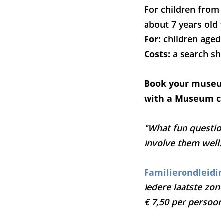
For children from 
about 7 years old 
For:
children aged
Costs:
a search she
Book your museu
with a Museum ca
"What fun questio
involve them well
Familierondleidi
Iedere laatste zo
€ 7,50 per persoo