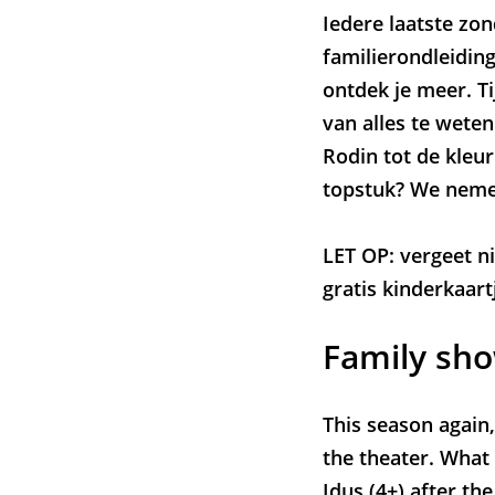
Iedere laatste zo
familierondleiding
ontdek je meer. Ti
van alles te wete
Rodin tot de kleur
topstuk? We nemen 
Zoom
in
LET OP: vergeet ni
gratis kinderkaar
Family sh
This season again
the theater. What 
Idus (4+) after t