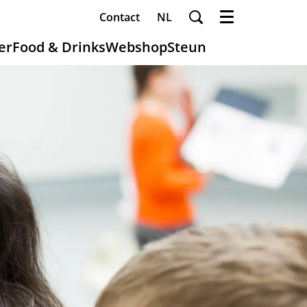
Contact
NL
Menu
er
Food & Drinks
Webshop
Steun