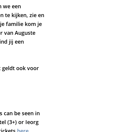
n we een
 te kijken, zie en
je familie kom je
er van Auguste
nd jij een
Zoom
in
t geldt ook voor
s can be seen in
el (3+) or Ieorg
tickets
here
.