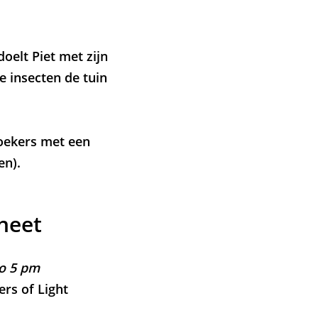
oelt Piet met zijn
e insecten de tuin
zoekers met een
en).
heet
to 5 pm
rs of Light