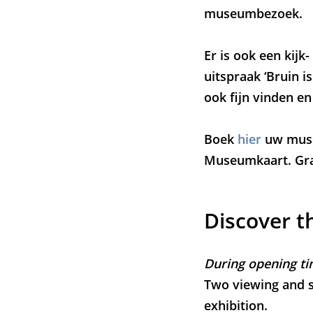
museumbezoek.
Er is ook een kijk
uitspraak ‘Bruin i
ook fijn vinden en
Boek
hier
uw museu
Museumkaart. Grat
Discover 
During opening t
Two viewing and s
exhibition.