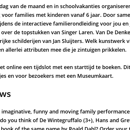
ndag van de maand en in schoolvakanties organisere
 voor families met kinderen vanaf 6 jaar. Door samen
jdens de interactieve familierondleiding voor jou en 
n over de topstukken van Singer Laren. Van De Denk
rijke schilderijen van Jan Sluijters. Welk kunstwerk vi
allerlei attributen mee die je zintuigen prikkelen.
Zoom
in
et online een tijdslot met een starttijd te boeken. Di
tjes en voor bezoekers met een Museumkaart.
ows
, imaginative, funny and moving family performance
do you think of De Wintegruffalo (3+), Hans and Gret
he book of the same name by Roald Dahl? Order your 