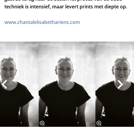
techniek is intensief, maar levert prints met diepte op.
www.chantalelisabethariens.com
Skip