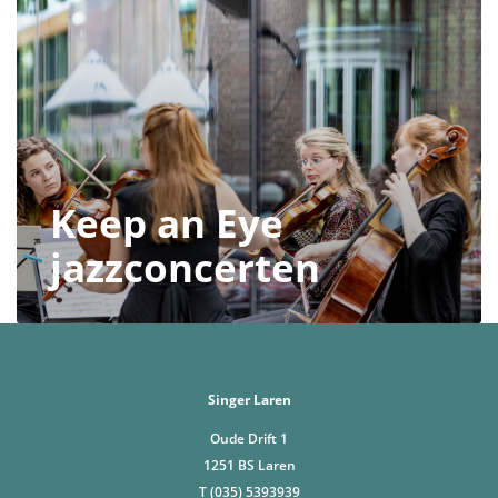
Keep an Eye
jazzconcerten
Singer Laren
Oude Drift 1
1251 BS Laren
T (035) 5393939