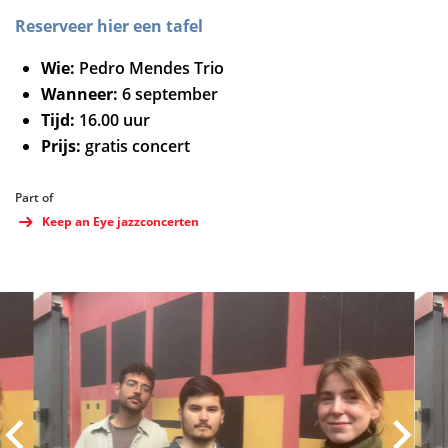
Reserveer hier een tafel
Wie:
Pedro Mendes Trio
Wanneer:
6 september
Tijd:
16.00 uur
Prijs:
gratis concert
Part of
Keep an Eye jazzconcerten
Skip