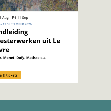
1 Aug
-
Fri 11 Sep
 – 13 SEPTEMBER 2026
ndleiding
esterwerken uit Le
vre
r, Monet, Dufy, Matisse e.a.
a & tickets