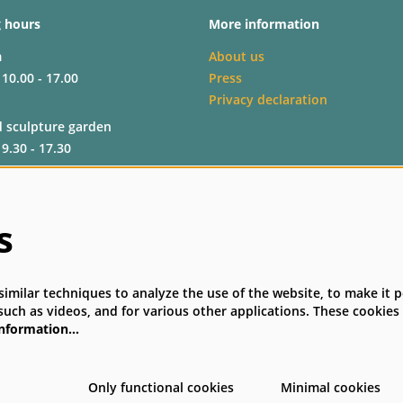
 hours
More information
m
About us
 10.00 - 17.00
Press
Privacy declaration
d sculpture garden
 9.30 - 17.30
 9.30 - 17.30
s
on
 09.30 - 17.00
imilar techniques to analyze the use of the website, to make it p
such as videos, and for various other applications. These cookies
information…
Only functional cookies
Minimal cookies