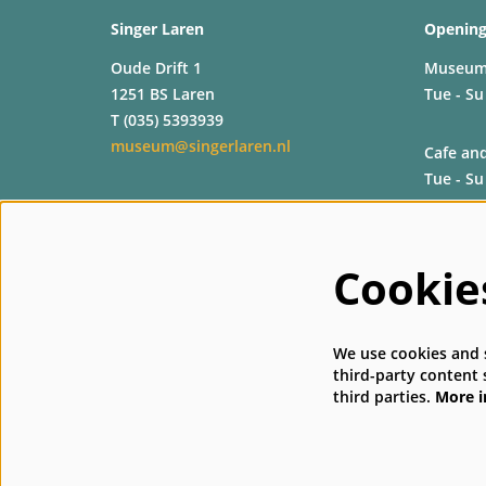
Singer Laren
Opening
Oude Drift 1
Museu
1251 BS Laren
Tue - Su
T (035) 5393939
museum@singerlaren.nl
Cafe an
Tue - Su
Shop
Tue - Su
Cookie
Recepti
Tue - Su
We use cookies and s
third-party content 
third parties.
More 