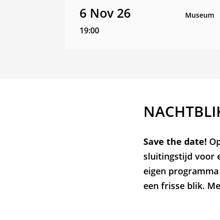
6 Nov 26
Museum
19:00
NACHTBLI
Save the date!
Op
sluitingstijd voor
eigen programma s
een frisse blik. M
Zoom
in