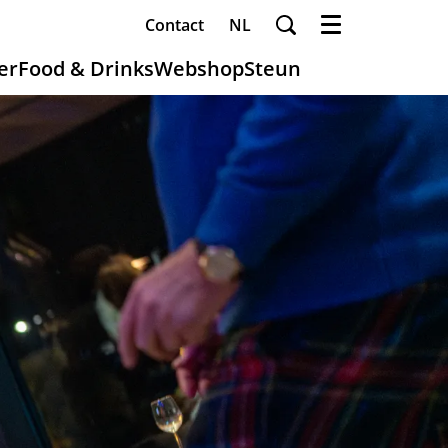
Contact
NL
Menu
er
Food & Drinks
Webshop
Steun