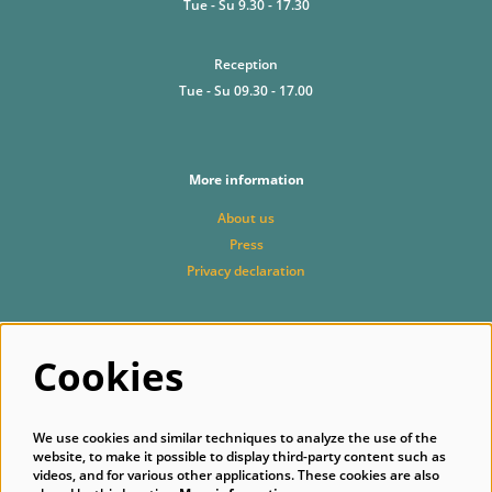
Tue - Su 9.30 - 17.30
Reception
Tue - Su 09.30 - 17.00
More information
About us
Press
Privacy declaration
Cookies
Follow us
We use cookies and similar techniques to analyze the use of the
website, to make it possible to display third-party content such as
videos, and for various other applications. These cookies are also