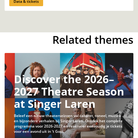
Data & tickets
Related themes
Discover the 2026–
2027 Theatre Season
at Singer Laren
Beleef een nieuw theaterseizoen vol cabaret, toneel, muziek
en bijzondere verhalen bij Singer Laren. Ontdek het complete
programma voor 2026-2027 en reserveer eenvoudig je tickets
voor een avond uit in ’t Gooi.