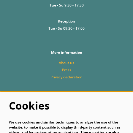
Tue - Su 9.30 - 17.30
Reception
Tue - Su 09.30 - 17.00
More information
About us
Press
Privacy declaration
Cookies
Follow us
We use cookies and similar techniques to analyze the use of the
website, to make it possible to display third-party content such as
videos, and for various other applications. These cookies are also