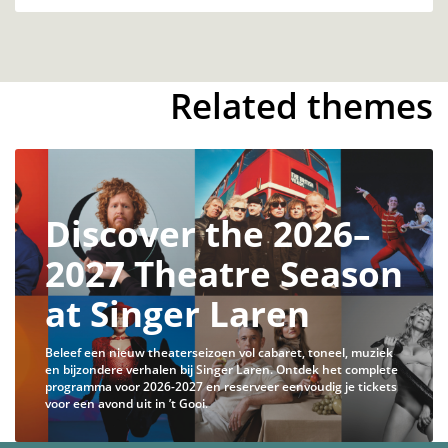
Related themes
Discover the 2026–
2027 Theatre Season
at Singer Laren
Beleef een nieuw theaterseizoen vol cabaret, toneel, muziek
en bijzondere verhalen bij Singer Laren. Ontdek het complete
programma voor 2026-2027 en reserveer eenvoudig je tickets
voor een avond uit in ’t Gooi.